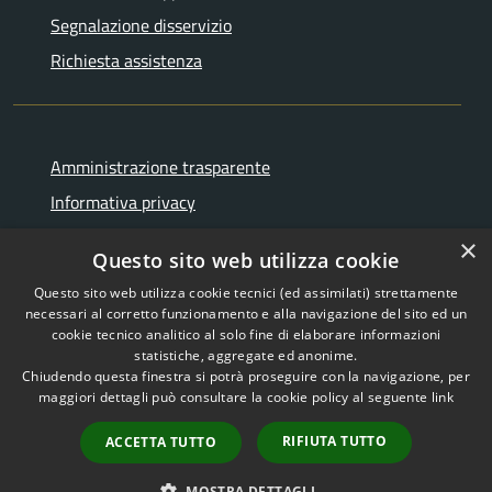
Segnalazione disservizio
Richiesta assistenza
Amministrazione trasparente
Informativa privacy
Note legali
×
Questo sito web utilizza cookie
Dichiarazione di accessibilità
Questo sito web utilizza cookie tecnici (ed assimilati) strettamente
necessari al corretto funzionamento e alla navigazione del sito ed un
cookie tecnico analitico al solo fine di elaborare informazioni
statistiche, aggregate ed anonime.
Chiudendo questa finestra si potrà proseguire con la navigazione, per
RSS
Copyright © 2026 • Comune di
maggiori dettagli può consultare la cookie policy al seguente
link
Accessibilità
Sant'Agnello • Powered by
Privacy
Municipium
Accesso
•
RIFIUTA TUTTO
ACCETTA TUTTO
Cookie
redazione
Mappa del sito
MOSTRA DETTAGLI